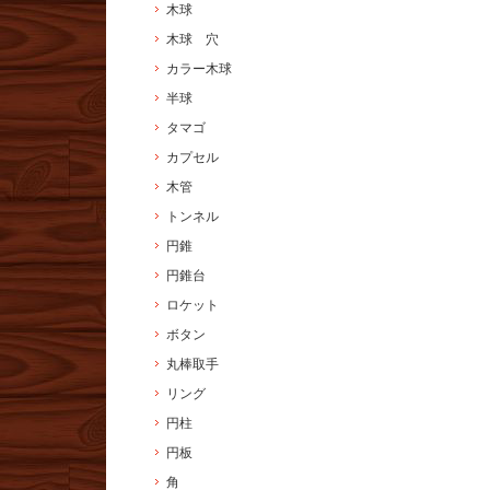
木球
木球 穴
カラー木球
半球
タマゴ
カプセル
木管
トンネル
円錐
円錐台
ロケット
ボタン
丸棒取手
リング
円柱
円板
角