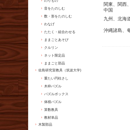
のりもの
関東、関西
音をたのしむ
中国
数・形をたのしむ
九州、北海
わなげ
沖縄諸島、
たたく・組合わせる
ままごとあそび
クルリン
ネット限定品
ままごと部品
佐島研究室教具（筑波大学)
重たい円柱さし
木枠パズル
パズルボックス
体積パズル
算数教具
教材単品
木製部品