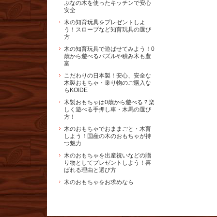
ぶなの木を使ったキッチンで安心
安全
木の知育玩具をプレゼントしよ
う！スロープなど知育玩具の選び
方
木の知育玩具で遊ばせてみよう！0
歳から遊べるパズルや積み木も豊
富
こだわりの日本製！安心、安全な
木製おもちゃ・乗り物のご購入な
らKOIDE
木製おもちゃは0歳から遊べる？楽
しく遊べる手押し車・木馬の選び
方！
木のおもちゃでおままごと・木育
しよう！国産の木のおもちゃが持
つ魅力
木のおもちゃを出産祝いなどの贈
り物としてプレゼントしよう！喜
ばれる理由と選び方
木のおもちゃをお求めなら