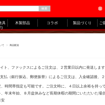
教具
木製部品
コラボ
製品づくり
ご
)
いて
商品配送
イト、ファックスによるご注文は、２営業日以内に発送します
支払（銀行振込、郵便振替）によるご注文は、入金確認後、２
定、時間帯指定も可能です。ご注文時に、４日以上余裕を持っ
を、年末年始、８月盆休みなど長期休暇の期間にいただいた場
目安