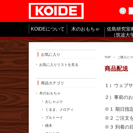
KOIDEについて
木のおもちゃ
佐島研究室
（筑波大学
お気に入り
TOP
ご購入につ
お気に入りリストを見る
商品配送
商品カテゴリ
１）ウェブサ
木のおもちゃ
２）事前のお
おしゃぶり
※１ 期日指
くるま、メロディ
プルトーイ
※２ ご注文
積木
※３ 到着の