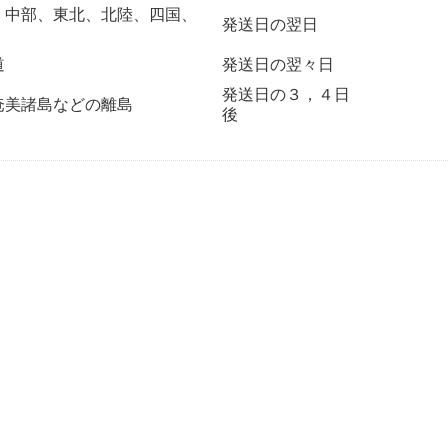
、中部、東北、北陸、四国、
発送日の翌日
道
発送日の翌々日
発送日の３，４日
奄美諸島などの離島
後