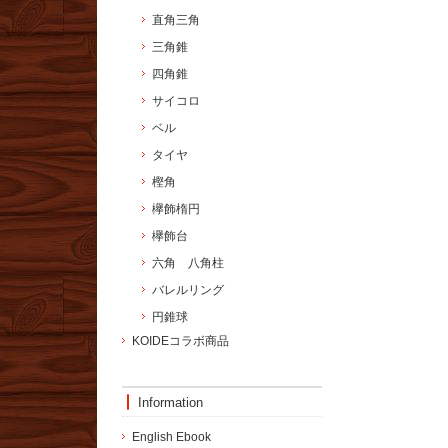
直角三角
三角錐
四角錐
サイコロ
ベル
タイヤ
樫角
欅飾楕円
欅飾台
六角 八角柱
バレルリング
円錐球
KOIDEコラボ商品
Information
English Ebook