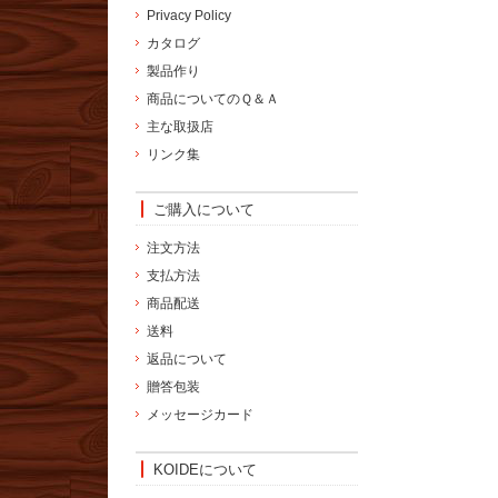
Privacy Policy
カタログ
製品作り
商品についてのＱ＆Ａ
主な取扱店
リンク集
ご購入について
注文方法
支払方法
商品配送
送料
返品について
贈答包装
メッセージカード
KOIDEについて