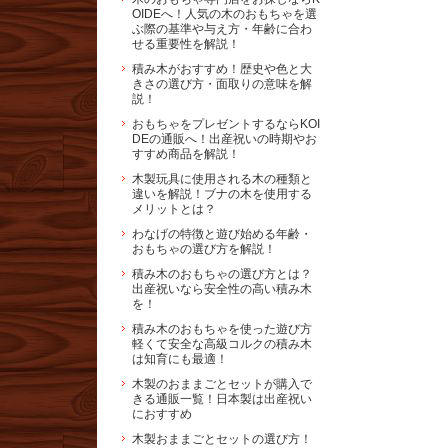
OIDEへ！人気の木のおもちゃを選
ぶ際の基準や与え方・年齢に合わ
せる重要性を解説！
積み木がおすすめ！歴史や色と大
きさの選び方・面取りの意味を解
説！
おもちゃをプレゼントするならKOI
DEの通販へ！出産祝いの時期やお
すすめ商品を解説！
木製玩具に使用される木の種類と
違いを解説！ブナの木を使用する
メリットとは？
わなげの特徴と遊び始める年齢・
おもちゃの選び方を解説！
積み木のおもちゃの選び方とは？
出産祝いなら安全性の高い積み木
を！
積み木のおもちゃを使った遊び方
軽くて安全な高級コルクの積み木
は知育にも最適！
木製のおままごとセットが購入で
きる通販一覧！日本製は出産祝い
におすすめ
木製おままごとセットの選び方！