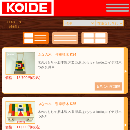
1 / 1ページ
（全8件）
ぶなの木 押車積木 K34
木のおもちゃ,日本製,木製,玩具,おもちゃ,koide,コイデ,積木,
つみき,押車
価格： 18,700円(税込)
ぶなの木 引車積木 K35
木のおもちゃ,日本製,木製,玩具,おもちゃ,koide,コイデ,積木,
つみき
価格： 11,000円(税込)