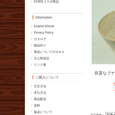
KOIDEコラボ商品
Information
English Ebook
Privacy Policy
カタログ
製品作り
商品についてのＱ＆Ａ
主な取扱店
リンク集
良質なブナ
ご購入について
会員の
注文方法
ご注文は
支払方法
商品配送
送料
返品について