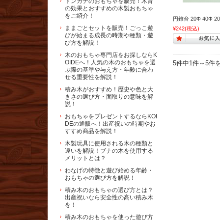
トンカチのおもちゃを販売！木育
の効果とおすすめの木製おもちゃ
をご紹介！
円錐台 20Φ 40Φ 20
ままごとセットを販売！ごっこ遊
¥242
(税込)
びが始まる成長の時期や種類・遊
び方を解説！
木のおもちゃ専門店をお探しならK
OIDEへ！人気の木のおもちゃを選
5件中1件～5件
ぶ際の基準や与え方・年齢に合わ
せる重要性を解説！
積み木がおすすめ！歴史や色と大
きさの選び方・面取りの意味を解
説！
おもちゃをプレゼントするならKOI
DEの通販へ！出産祝いの時期やお
すすめ商品を解説！
木製玩具に使用される木の種類と
違いを解説！ブナの木を使用する
メリットとは？
わなげの特徴と遊び始める年齢・
おもちゃの選び方を解説！
積み木のおもちゃの選び方とは？
出産祝いなら安全性の高い積み木
を！
積み木のおもちゃを使った遊び方