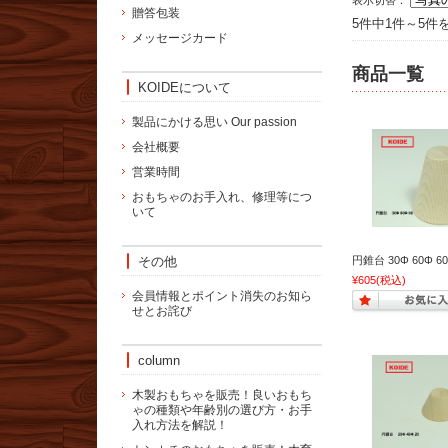
表示切替：
贈答包装
5件中1件～5件
メッセージカード
商品一覧
KOIDEについて
製品にかける思い Our passion
会社概要
営業時間
おもちゃのお手入れ、修理等につ
いて
その他
円錐台 30Φ 60Φ 60
¥605
(税込)
会員情報とポイント消失のお知ら
せとお詫び
column
木製おもちゃを販売！良いおもち
ゃの種類や年齢別の選び方・お手
入れ方法を解説！