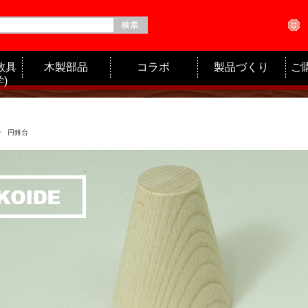
教具
木製部品
コラボ
製品づくり
ご
)
円錐台