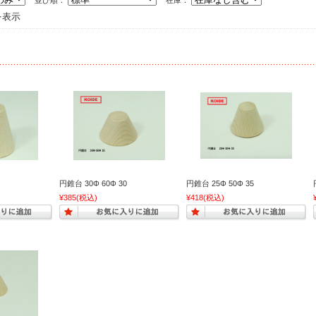
並び順：
在庫：
を表示
円錐台 30Φ 60Φ 30
円錐台 25Φ 50Φ 35
¥385
(税込)
¥418
(税込)