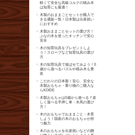
軽くて安全な高級コルクの積み木
は知育にも最適！
木製のおままごとセットが購入で
きる通販一覧！日本製は出産祝い
におすすめ
木製おままごとセットの選び方！
ぶなの木を使ったキッチンで安心
安全
木の知育玩具をプレゼントしよ
う！スロープなど知育玩具の選び
方
木の知育玩具で遊ばせてみよう！0
歳から遊べるパズルや積み木も豊
富
こだわりの日本製！安心、安全な
木製おもちゃ・乗り物のご購入な
らKOIDE
木製おもちゃは0歳から遊べる？楽
しく遊べる手押し車・木馬の選び
方！
木のおもちゃでおままごと・木育
しよう！国産の木のおもちゃが持
つ魅力
木のおもちゃを出産祝いなどの贈