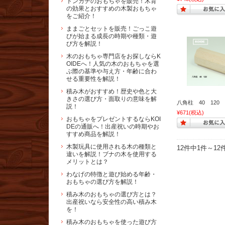
トンカチのおもちゃを販売！木育
の効果とおすすめの木製おもちゃ
をご紹介！
ままごとセットを販売！ごっこ遊
びが始まる成長の時期や種類・遊
び方を解説！
木のおもちゃ専門店をお探しならK
OIDEへ！人気の木のおもちゃを選
ぶ際の基準や与え方・年齢に合わ
せる重要性を解説！
積み木がおすすめ！歴史や色と大
きさの選び方・面取りの意味を解
八角柱 40 120
説！
¥671
(税込)
おもちゃをプレゼントするならKOI
DEの通販へ！出産祝いの時期やお
すすめ商品を解説！
木製玩具に使用される木の種類と
12件中1件～1
違いを解説！ブナの木を使用する
メリットとは？
わなげの特徴と遊び始める年齢・
おもちゃの選び方を解説！
積み木のおもちゃの選び方とは？
出産祝いなら安全性の高い積み木
を！
積み木のおもちゃを使った遊び方