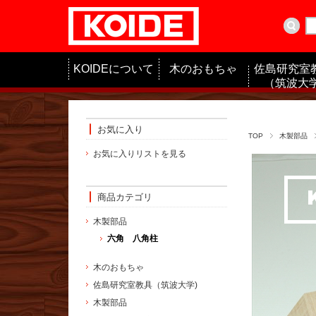
KOIDEについて
木のおもちゃ
佐島研究室
（筑波大学
お気に入り
TOP
木製部品
お気に入りリストを見る
商品カテゴリ
木製部品
六角 八角柱
木のおもちゃ
佐島研究室教具（筑波大学)
木製部品