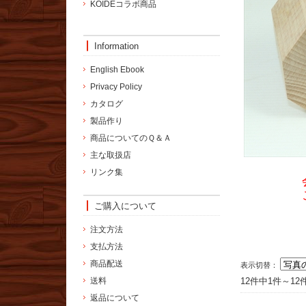
KOIDEコラボ商品
Information
English Ebook
Privacy Policy
カタログ
製品作り
商品についてのＱ＆Ａ
主な取扱店
リンク集
会員の
ご注文は
ご購入について
注文方法
支払方法
商品配送
表示切替：
送料
12件中1件～1
返品について