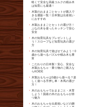
軽くて安全な高級コルクの積み木
は知育にも最適！
木製のおままごとセットが購入で
きる通販一覧！日本製は出産祝い
におすすめ
木製おままごとセットの選び方！
ぶなの木を使ったキッチンで安心
安全
木の知育玩具をプレゼントしよ
う！スロープなど知育玩具の選び
方
木の知育玩具で遊ばせてみよう！0
歳から遊べるパズルや積み木も豊
富
こだわりの日本製！安心、安全な
木製おもちゃ・乗り物のご購入な
らKOIDE
木製おもちゃは0歳から遊べる？楽
しく遊べる手押し車・木馬の選び
方！
木のおもちゃでおままごと・木育
しよう！国産の木のおもちゃが持
つ魅力
木のおもちゃを出産祝いなどの贈