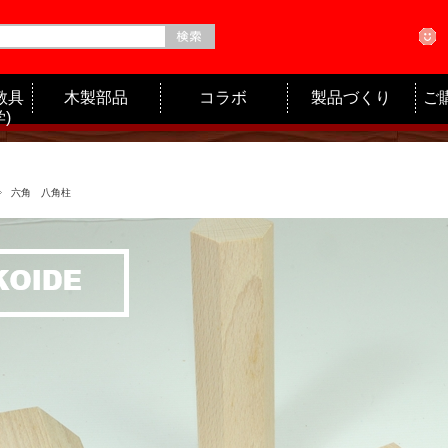
教具
木製部品
コラボ
製品づくり
ご
)
六角 八角柱