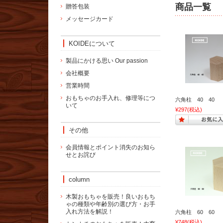
商品一覧
贈答包装
メッセージカード
KOIDEについて
製品にかける思い Our passion
会社概要
営業時間
おもちゃのお手入れ、修理等につ
六角柱 40 40
いて
¥297
(税込)
その他
会員情報とポイント消失のお知ら
せとお詫び
column
木製おもちゃを販売！良いおもち
ゃの種類や年齢別の選び方・お手
入れ方法を解説！
六角柱 60 60
¥748
(税込)