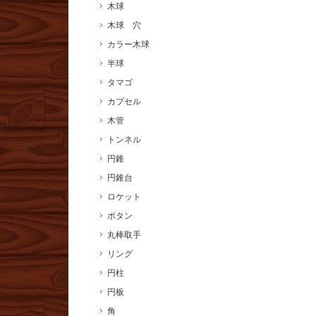
木球
木球 穴
カラー木球
半球
タマゴ
カプセル
木管
トンネル
円錐
円錐台
ロケット
ボタン
丸棒取手
リング
円柱
円板
角