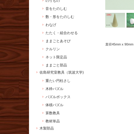
のりもの
音をたのしむ
数・形をたのしむ
わなげ
たたく・組合わせる
ままごとあそび
直径45mm x 90mm
クルリン
ネット限定品
ままごと部品
佐島研究室教具（筑波大学)
重たい円柱さし
木枠パズル
パズルボックス
体積パズル
算数教具
教材単品
木製部品