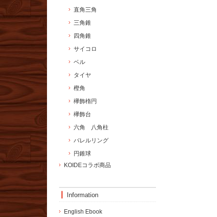
直角三角
三角錐
四角錐
サイコロ
ベル
タイヤ
樫角
欅飾楕円
欅飾台
六角 八角柱
バレルリング
円錐球
KOIDEコラボ商品
Information
English Ebook