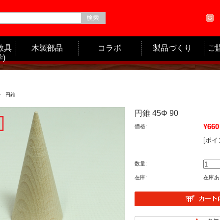
教具
木製部品
コラボ
製品づくり
ご
)
円錐
円錐 45Φ 90
¥660
価格:
[ポイ
数量:
在庫:
在庫あ