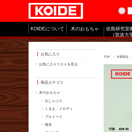
KOIDEについて
木のおもちゃ
佐島研究室
（筑波大学
お気に入り
TOP
木製部品
お気に入りリストを見る
商品カテゴリ
木のおもちゃ
おしゃぶり
くるま、メロディ
プルトーイ
積木