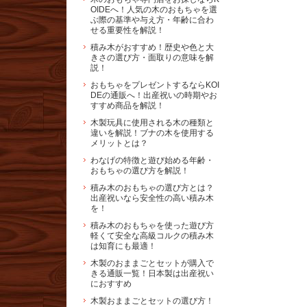
OIDEへ！人気の木のおもちゃを選
ぶ際の基準や与え方・年齢に合わ
せる重要性を解説！
積み木がおすすめ！歴史や色と大
きさの選び方・面取りの意味を解
説！
おもちゃをプレゼントするならKOI
DEの通販へ！出産祝いの時期やお
すすめ商品を解説！
木製玩具に使用される木の種類と
違いを解説！ブナの木を使用する
メリットとは？
わなげの特徴と遊び始める年齢・
おもちゃの選び方を解説！
積み木のおもちゃの選び方とは？
出産祝いなら安全性の高い積み木
を！
積み木のおもちゃを使った遊び方
軽くて安全な高級コルクの積み木
は知育にも最適！
木製のおままごとセットが購入で
きる通販一覧！日本製は出産祝い
におすすめ
木製おままごとセットの選び方！