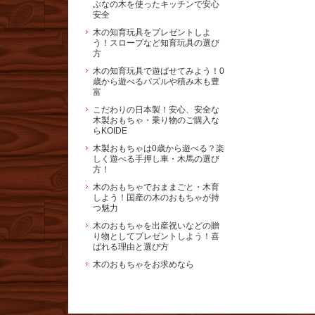
ぶなの木を使ったキッチンで安心
安全
木の知育玩具をプレゼントしよ
う！スロープなど知育玩具の選び
方
木の知育玩具で遊ばせてみよう！0
歳から遊べるパズルや積み木も豊
富
こだわりの日本製！安心、安全な
木製おもちゃ・乗り物のご購入な
らKOIDE
木製おもちゃは0歳から遊べる？楽
しく遊べる手押し車・木馬の選び
方！
木のおもちゃでおままごと・木育
しよう！国産の木のおもちゃが持
つ魅力
木のおもちゃを出産祝いなどの贈
り物としてプレゼントしよう！喜
ばれる理由と選び方
木のおもちゃをお求めなら