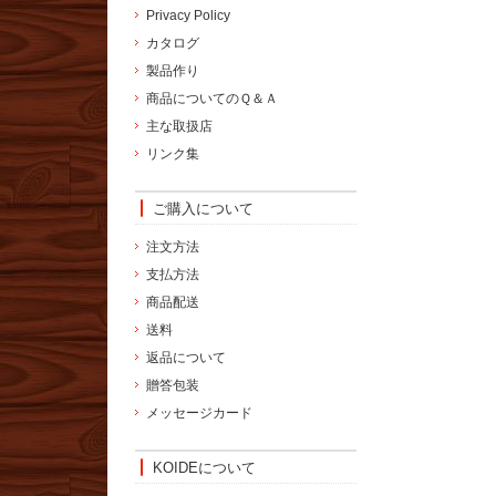
Privacy Policy
カタログ
製品作り
商品についてのＱ＆Ａ
主な取扱店
リンク集
ご購入について
注文方法
支払方法
商品配送
送料
返品について
贈答包装
メッセージカード
KOIDEについて