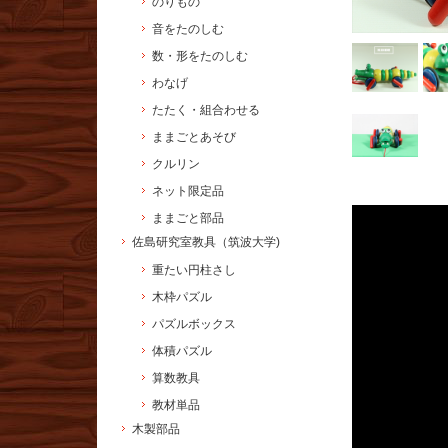
のりもの
音をたのしむ
数・形をたのしむ
わなげ
たたく・組合わせる
ままごとあそび
クルリン
ネット限定品
ままごと部品
佐島研究室教具（筑波大学)
重たい円柱さし
木枠パズル
パズルボックス
体積パズル
算数教具
教材単品
木製部品