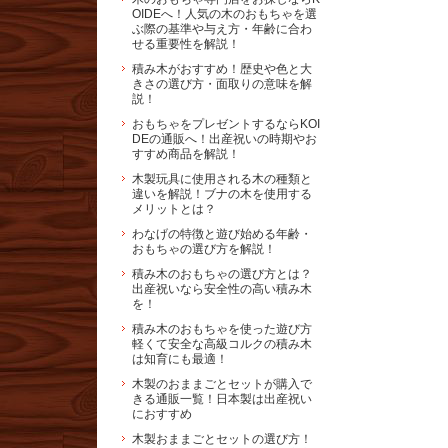
OIDEへ！人気の木のおもちゃを選
ぶ際の基準や与え方・年齢に合わ
せる重要性を解説！
積み木がおすすめ！歴史や色と大
きさの選び方・面取りの意味を解
説！
おもちゃをプレゼントするならKOI
DEの通販へ！出産祝いの時期やお
すすめ商品を解説！
木製玩具に使用される木の種類と
違いを解説！ブナの木を使用する
メリットとは？
わなげの特徴と遊び始める年齢・
おもちゃの選び方を解説！
積み木のおもちゃの選び方とは？
出産祝いなら安全性の高い積み木
を！
積み木のおもちゃを使った遊び方
軽くて安全な高級コルクの積み木
は知育にも最適！
木製のおままごとセットが購入で
きる通販一覧！日本製は出産祝い
におすすめ
木製おままごとセットの選び方！