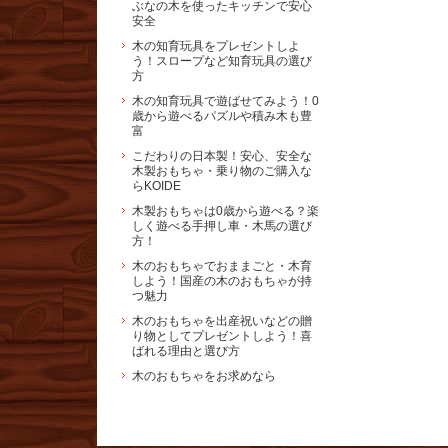
ぶなの木を使ったキッチンで安心
安全
木の知育玩具をプレゼントしよ
う！スロープなど知育玩具の選び
方
木の知育玩具で遊ばせてみよう！0
歳から遊べるパズルや積み木も豊
富
こだわりの日本製！安心、安全な
木製おもちゃ・乗り物のご購入な
らKOIDE
木製おもちゃは0歳から遊べる？楽
しく遊べる手押し車・木馬の選び
方！
木のおもちゃでおままごと・木育
しよう！国産の木のおもちゃが持
つ魅力
木のおもちゃを出産祝いなどの贈
り物としてプレゼントしよう！喜
ばれる理由と選び方
木のおもちゃをお求めなら