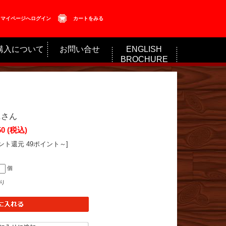
マイページへログイン
カートをみる
購入について
お問い合せ
ENGLISH
BROCHURE
ニさん
50
(税込)
ント還元 49ポイント～]
個
り