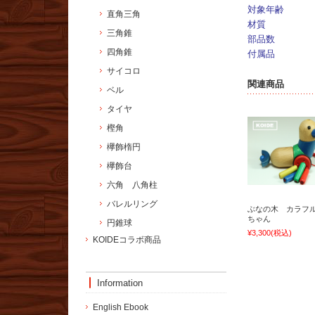
対象年齢
直角三角
材質
三角錐
部品数
四角錐
付属品
サイコロ
関連商品
ベル
タイヤ
樫角
欅飾楕円
欅飾台
六角 八角柱
バレルリング
ぶなの木 カラフ
ちゃん
円錐球
¥3,300
(税込)
KOIDEコラボ商品
Information
English Ebook