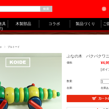
教具
木製部品
コラボ
製品づくり
ご
)
ゃ
プルトーイ
ぶなの木 パクパクワ
¥4,9
価格:
[ポイ
数量:
在庫:
在庫あ