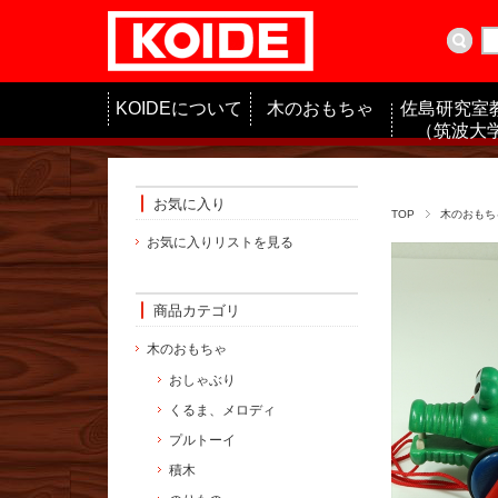
KOIDEについて
木のおもちゃ
佐島研究室
（筑波大学
お気に入り
TOP
木のおもち
お気に入りリストを見る
商品カテゴリ
木のおもちゃ
おしゃぶり
くるま、メロディ
プルトーイ
積木