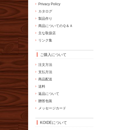
Privacy Policy
カタログ
製品作り
商品についてのＱ＆Ａ
主な取扱店
リンク集
ご購入について
注文方法
支払方法
商品配送
送料
返品について
贈答包装
メッセージカード
KOIDEについて