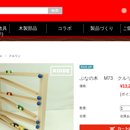
教具
木製部品
コラボ
製品づくり
ご
)
ゃ
クルリン
ぶなの木 M73 クル
¥13,
価格:
[ポイ
数量:
在庫:
在庫あ