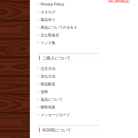
¥41,800
(税込)
Privacy Policy
カタログ
製品作り
商品についてのＱ＆Ａ
主な取扱店
リンク集
ご購入について
注文方法
支払方法
商品配送
送料
返品について
贈答包装
メッセージカード
KOIDEについて