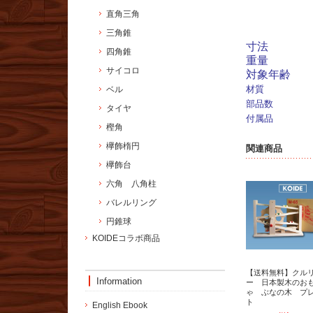
直角三角
三角錐
寸法
四角錐
重量
サイコロ
対象年齢
材質
ベル
部品数
タイヤ
付属品
樫角
欅飾楕円
関連商品
欅飾台
六角 八角柱
バレルリング
円錐球
KOIDEコラボ商品
【送料無料】クル
Information
ー 日本製木のお
ゃ ぶなの木 プ
ト
English Ebook