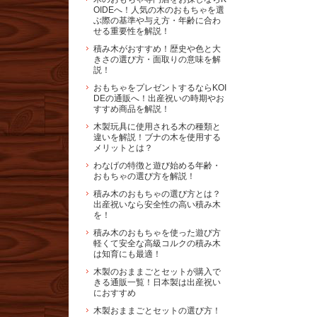
OIDEへ！人気の木のおもちゃを選
ぶ際の基準や与え方・年齢に合わ
せる重要性を解説！
積み木がおすすめ！歴史や色と大
きさの選び方・面取りの意味を解
説！
おもちゃをプレゼントするならKOI
DEの通販へ！出産祝いの時期やお
すすめ商品を解説！
木製玩具に使用される木の種類と
違いを解説！ブナの木を使用する
メリットとは？
わなげの特徴と遊び始める年齢・
おもちゃの選び方を解説！
積み木のおもちゃの選び方とは？
出産祝いなら安全性の高い積み木
を！
積み木のおもちゃを使った遊び方
軽くて安全な高級コルクの積み木
は知育にも最適！
木製のおままごとセットが購入で
きる通販一覧！日本製は出産祝い
におすすめ
木製おままごとセットの選び方！