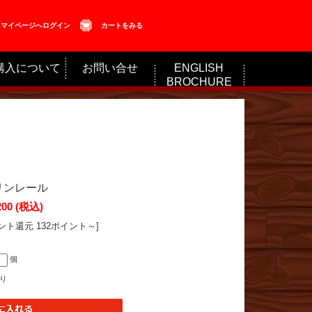
マイページへログイン
カートをみる
購入について
お問い合せ
ENGLISH
BROCHURE
リンレール
200
(税込)
ント還元 132ポイント～]
個
り