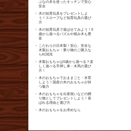
ぶなの木を使ったキッチンで安心
安全
木の知育玩具をプレゼントしよ
う！スロープなど知育玩具の選び
方
木の知育玩具で遊ばせてみよう！0
歳から遊べるパズルや積み木も豊
富
こだわりの日本製！安心、安全な
木製おもちゃ・乗り物のご購入な
らKOIDE
木製おもちゃは0歳から遊べる？楽
しく遊べる手押し車・木馬の選び
方！
木のおもちゃでおままごと・木育
しよう！国産の木のおもちゃが持
つ魅力
木のおもちゃを出産祝いなどの贈
り物としてプレゼントしよう！喜
ばれる理由と選び方
木のおもちゃをお求めなら