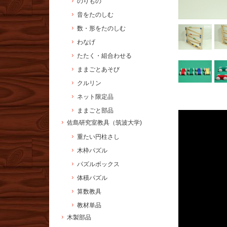
のりもの
音をたのしむ
数・形をたのしむ
わなげ
たたく・組合わせる
ままごとあそび
クルリン
ネット限定品
ままごと部品
佐島研究室教具（筑波大学)
重たい円柱さし
木枠パズル
パズルボックス
体積パズル
算数教具
教材単品
木製部品