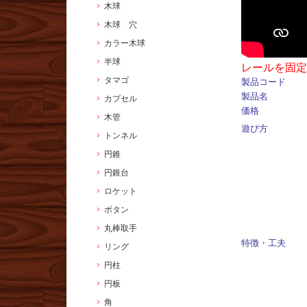
木球
木球 穴
カラー木球
半球
レールを固定
タマゴ
製品コード
製品名
カプセル
価格
木管
遊び方
トンネル
円錐
円錐台
ロケット
ボタン
丸棒取手
特徴・工夫
リング
円柱
円板
角