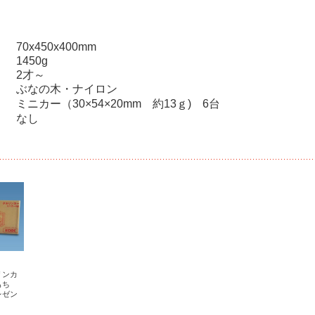
70x450x400mm
1450g
2才～
ぶなの木・ナイロン
ミニカー（30×54×20mm 約13ｇ) 6台
なし
リンカ
もち
レゼン